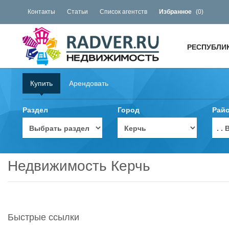
Контакты
Статьи
Список агентств
Избранное
(
0
)
РЕСПУБЛИ
Купить
Арендовать
Раздел
Город
Рай
. 
Недвижимость Керчь
Быстрые ссылки